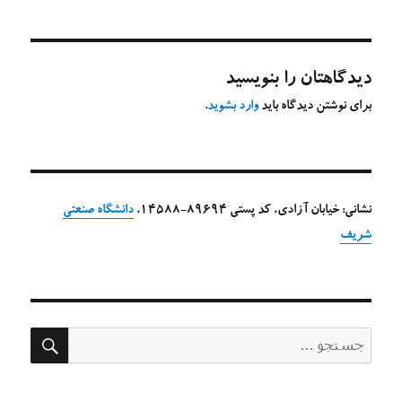
دیدگاهتان را بنویسید
برای نوشتن دیدگاه باید
وارد بشوید
.
نشانی: خیابان آزادی، کد پستی 89694-14588،
دانشگاه صنعتی
شریف
جستج
جستجو
برای: