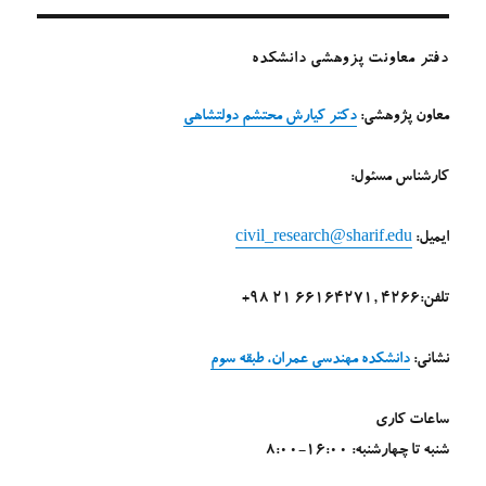
دفتر معاونت پزوهشی دانشکده
معاون پژوهشی:
دکتر کیارش محتشم دولتشاهی
کارشناس مسئول:
ایمیل:
civil_research@sharif.edu
تلفن:4266 ,66164271 21 98+
نشانی:
دانشکده مهندسی عمران، طبقه سوم
ساعات کاری
شنبه تا چهارشنبه: 16:00-8:00