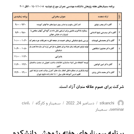
شرکت برای عموم علاقه مندان آزاد است.
نویسنده
ارسال
دسته‌ها
برچسب‌ها
stkanchi
دسامبر 24, 2022
سمینار و کارگاه
،
civil
شده
seminar
،
سمینار
در