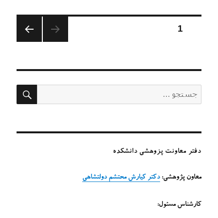
راهبری
برگه
1
صفحه
نوشته‌ها
بعدی
جستج
جستجو
برای:
دفتر معاونت پزوهشی دانشکده
معاون پژوهشی:
دکتر کیارش محتشم دولتشاهی
کارشناس مسئول: