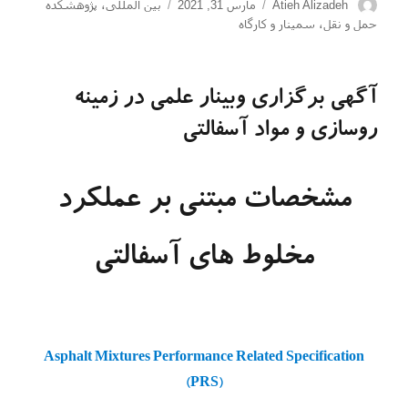
نویسنده
ارسال
دسته‌ها
Atieh Alizadeh
مارس 31, 2021
بین المللی
،
پژوهشکده
شده
حمل و نقل
،
سمینار و کارگاه
در
آگهی برگزاری وبینار علمی در زمینه
روسازی و مواد آسفالتی
مشخصات مبتنی بر عملکرد
مخلوط های آسفالتی
Asphalt Mixtures Performance Related Specification
(PRS)