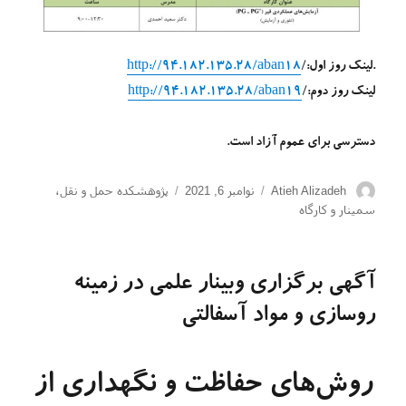
.لینک روز اول:/
http://94.182.135.28/aban18
لینک روز دوم:/
http://94.182.135.28/aban19
دسترسی برای عموم آزاد است.
نویسنده
ارسال
دسته‌ها
Atieh Alizadeh
نوامبر 6, 2021
پژوهشکده حمل و نقل
،
شده
سمینار و کارگاه
در
آگهی برگزاری وبینار علمی در زمینه
روسازی و مواد آسفالتی
روش‌های حفاظت و نگهداری از