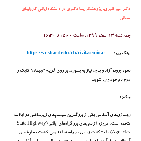
دکتر امیر قنبری، پژوهشگر پسا دکتری در دانشگاه ایالتی کارولینای
شمالی
چهارشنبه 13 اسفند 1399، ساعت 15:00 تا 16:30
لینک ورود:
https://vc.sharif.edu/ch/civil-seminar
نحوه ورود:
آزاد و بدون نیاز به پسورد، بر روی گزینه “
میهمان
” کلیک و
درج
نام خود
وارد شوید.
چکیده
روسازی‌های آسفالتی یکی از بزرگترین سیستم‌های زیرساختی در ایالات
متحده است. امروزه آژانس‌های بزرگراه‌­های ایالتی (State Highway
Agencies) با مشکلات زیادی در رابطه با تضمین کیفیت مخلوط‌های