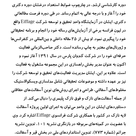
دوره کارشناسی ارشد، در چارچوب ضوابط استعداد درخشان دوره دکتری
خود را آغاز و با درجه عالی به اتمام رساند. در طی دوره فرصت مطالعاتی
دکتری، ایشان در آزمایشگاهِ واحد تحقیق و توسعه شرکت Eiffage واقع
در لیونِ فرانسه برخی از آزمایش‌های رساله خود را انجام و برنامه تحقیقاتی
خود را پیگیری نمود. او بیش از 25 مقاله داخلی و بین‌المللی در کنفرانس‌ها
و ژورنال‌های معتبر به چاپ رسانده است. دکتر صاحب‌الزمانی فعالیت
حرفه‌ای خود را در شرکت کندوان پارس در سال 1391 آغاز نمود و
اکنون به عنوان مدیر بخش راهسازی در این مجموعه مشغول به فعالیت
است. علاوه بر این، ایشان مدیریت فعالیت‌های تحقیق و توسعه شرکت را
نیز بر عهده داشته و موضوعات تحقیقاتی شامل مدلسازی ویسکوالاستیک
مخلوط‌های آسفالتی، طراحی و اجرای روش‌های نوین آسفالت‌های حفاظتی
از جمله آسفالت‌های نازک و فوق نازک پلیمری را دنبال می‌کند. از
دستاوردهای ایشان در این واحد می‌توان به اجرای اولین پروژه آسفالت
لایه نازک در کشور با همکاری شرکت فرانسوی Eiffage اشاره کرد. وی
با عضویت در کمیته‌های مربوطه در بازنگری نشریه 101، تدوین نشریه
جرائم (شماره 773)، تدوین استانداردهای ملی در بخش قیر و آسفالت،