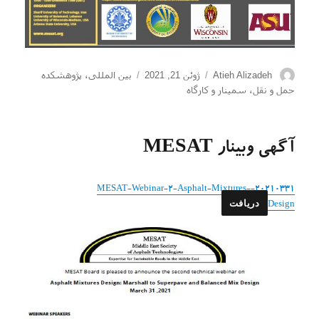
نویسنده
ارسال
دسته‌ها
Atieh Alizadeh
ژوئن 21, 2021
بین المللی
،
پژوهشکده
شده
حمل و نقل
،
سمینار و کارگاه
در
آگهی وبینار MESAT
20210331-MESAT-Webinar-2-Asphalt-Mixtures-
دریافت
Design