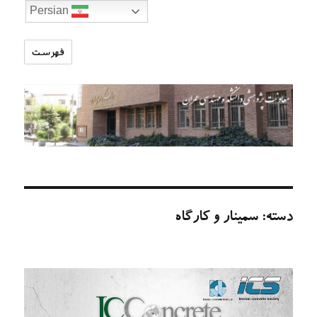
Persian
فهرست
تارنمای
معاونت
پژوهشی
دانشکده
مهندسی
عمران
دسته:
سمینار و کارگاه