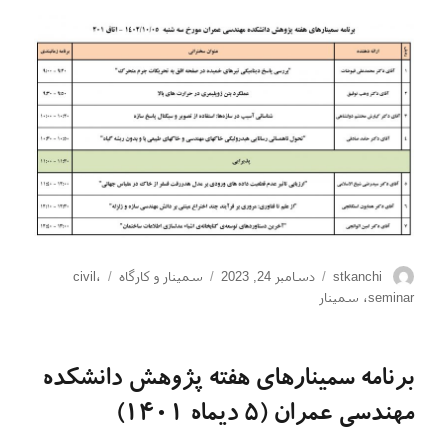
نویسنده
ارسال
دسته‌ها
برچسب‌ها
stkanchi
دسامبر 24, 2023
سمینار و کارگاه
،
civil
شده
seminar
،
سمینار
در
برنامه سمینارهای هفته پژوهش دانشکده
مهندسی عمران (5 دیماه 1401)