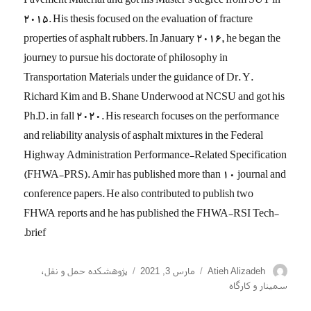
Pavement Material and got his Master’s degree from SUT in
2015. His thesis focused on the evaluation of fracture
properties of asphalt rubbers. In January 2016, he began the
journey to pursue his doctorate of philosophy in
Transportation Materials under the guidance of Dr. Y.
Richard Kim and B. Shane Underwood at NCSU and got his
Ph.D. in fall 2020. His research focuses on the performance
and reliability analysis of asphalt mixtures in the Federal
Highway Administration Performance-Related Specification
(FHWA-PRS). Amir has published more than 10 journal and
conference papers. He also contributed to publish two
FHWA reports and he has published the FHWA-RSI Tech-
brief.
نویسنده
ارسال
دسته‌ها
Atieh Alizadeh
مارس 3, 2021
پژوهشکده حمل و نقل
،
شده
سمینار و کارگاه
در