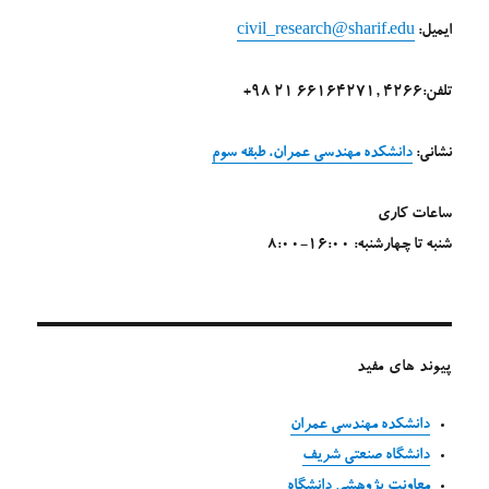
ایمیل:
civil_research@sharif.edu
تلفن:4266 ,66164271 21 98+
نشانی:
دانشکده مهندسی عمران، طبقه سوم
ساعات کاری
شنبه تا چهارشنبه: 16:00-8:00
پیوند های مفید
دانشکده مهندسی عمران
دانشگاه صنعتی شریف
معاونت پژوهشی دانشگاه