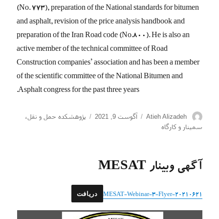
(No. 773), preparation of the National standards for bitumen
and asphalt, revision of the price analysis handbook and
preparation of the Iran Road code (No.800). He is also an
active member of the technical committee of Road
Construction companies’ association and has been a member
of the scientific committee of the National Bitumen and
Asphalt congress for the past three years.
نویسنده
ارسال
دسته‌ها
Atieh Alizadeh
آگوست 9, 2021
پژوهشکده حمل و نقل
،
شده
سمینار و کارگاه
در
آگهی وبینار MESAT
دریافت
20210621-MESAT-Webinar-3-Flyer