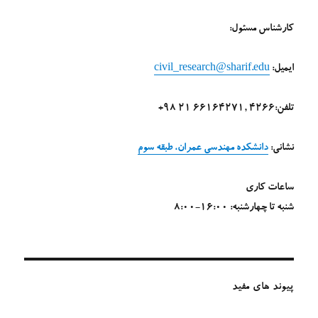
کارشناس مسئول:
ایمیل:
civil_research@sharif.edu
تلفن:4266 ,66164271 21 98+
نشانی:
دانشکده مهندسی عمران، طبقه سوم
ساعات کاری
شنبه تا چهارشنبه: 16:00-8:00
پیوند های مفید