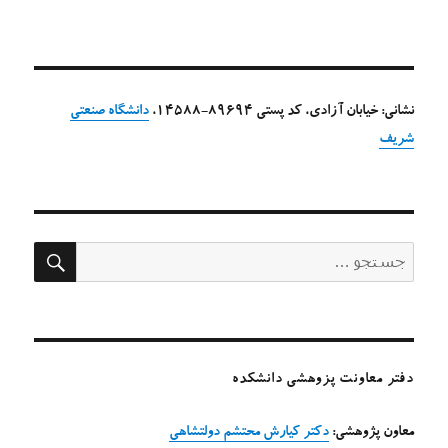
نشانی: خیابان آزادی، کد پستی 89694-14588،
دانشگاه صنعتی
شریف
جستج
جستجو
برای:
دفتر معاونت پزوهشی دانشکده
معاون پژوهشی:
دکتر کیارش محتشم دولتشاهی