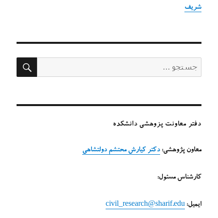
شریف
جستج
جستجو
برای:
دفتر معاونت پزوهشی دانشکده
معاون پژوهشی:
دکتر کیارش محتشم دولتشاهی
کارشناس مسئول:
ایمیل:
civil_research@sharif.edu