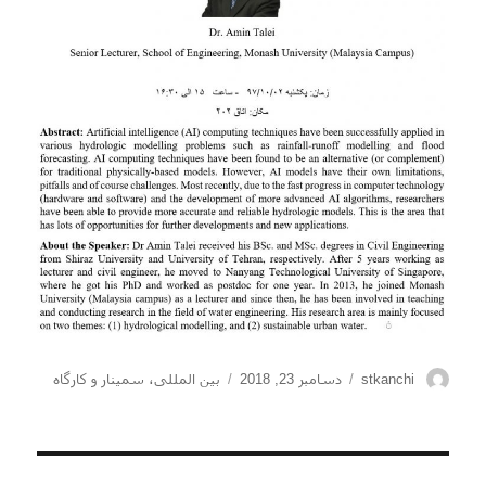
نویسنده
ارسال
دسته‌ها
stkanchi
دسامبر 23, 2018
بین المللی
،
سمینار و کارگاه
شده
در
راهبری