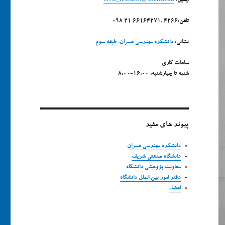
ایمیل:
civil_research@sharif.edu
تلفن:4266 ,66164271 21 98+
نشانی:
دانشکده مهندسی عمران، طبقه سوم
ساعات کاری
شنبه تا چهارشنبه: 16:00-8:00
پیوند های مفید
دانشکده مهندسی عمران
دانشگاه صنعتی شریف
معاونت پژوهشی دانشگاه
دفتر امور بین الملل دانشگاه
اعضاء