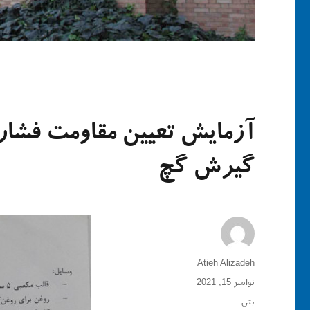
آزمایش تعیین مقاومت فشار
گیرش گچ
نویسنده
Atieh Alizadeh
ارسال
نوامبر 15, 2021
شده
دسته‌ها
بتن