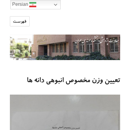
Persian
فهرست
تارنمای
معاونت
پژوهشی
دانشکده
مهندسی
عمران
تعیین وزن مخصوص انبوهی دانه ها