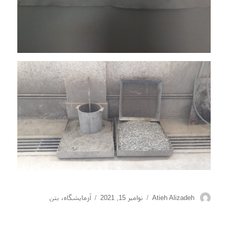
نویسنده
ارسال
دسته‌ها
Atieh Alizadeh
نوامبر 15, 2021
آزمایشگاه
،
بتن
شده
در