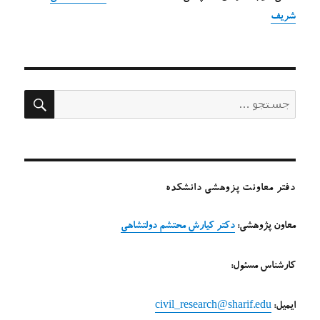
شریف
جستج
جستجو
برای:
دفتر معاونت پزوهشی دانشکده
معاون پژوهشی:
دکتر کیارش محتشم دولتشاهی
کارشناس مسئول:
ایمیل:
civil_research@sharif.edu