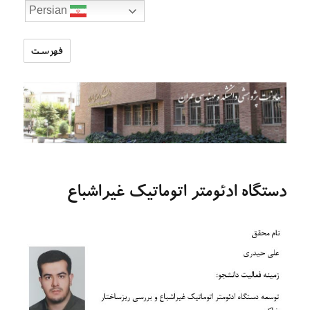
Persian
فهرست
تارنمای
معاونت
پژوهشی
دانشکده
مهندسی
عمران
دستگاه ادئومتر اتوماتیک غیراشباع