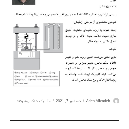
نویسنده
ارسال
دسته‌ها
Atieh Alizadeh
دسامبر 7, 2021
مکانیک خاک پیشرفته
شده
در
راهبری