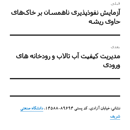
قبلی
نوشته
آزمایش نفوذپذیری ناهمسان بر خاک‌های
نوشته
قبلی:
حاوی ریشه
بعدی
مدیریت کیفیت آب تالاب و رودخانه های
نوشته
بعدی:
ورودی
نشانی: خیابان آزادی، کد پستی 89694-14588،
دانشگاه صنعتی
شریف