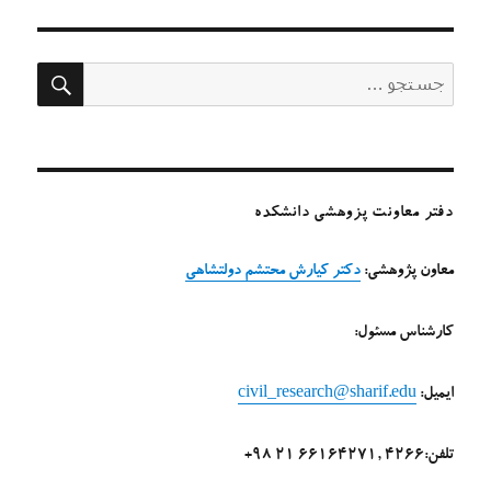
جستج
جستجو
برای:
دفتر معاونت پزوهشی دانشکده
معاون پژوهشی:
دکتر کیارش محتشم دولتشاهی
کارشناس مسئول:
ایمیل:
civil_research@sharif.edu
تلفن:4266 ,66164271 21 98+