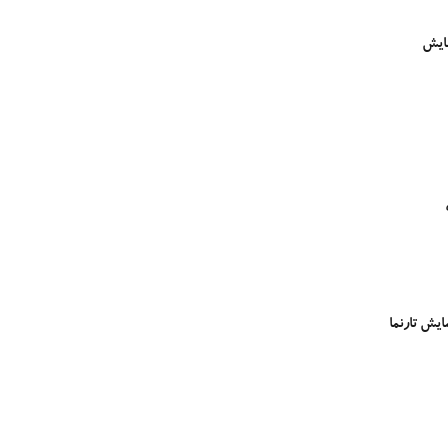
ایش
یش تارنما