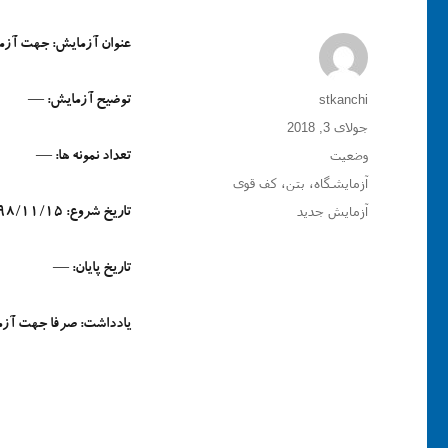
عنوان آزمایش: جهت آزم
نویسنده
stkanchi
توضیح آزمایش: —
ارسال
جولای 3, 2018
شده
ساختار
وضعیت
تعداد نمونه ها: —
در
دسته‌ها
آزمایشگاه
،
بتن
،
کف قوی
برچسب‌ها
آزمایش جدید
تاریخ شروع: 98/11/15
تاریخ پایان: —
یادداشت:
صرفا جهت آزما