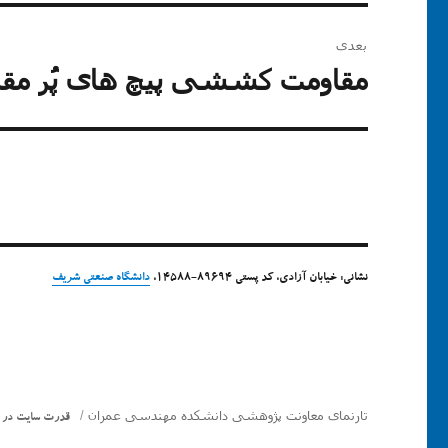
راهبری
بعدی
نوشته
مقاومت کششی پیچ های پُر مقاومت 
نوشته
بعدی:
نشانی: خیابان آزادی، کد پستی 89694-14588،
دانشگاه صنعتی شریف
تارنمای معاونت پژوهشی دانشکده مهندسی عمران
قدرت سایت در استفاده 