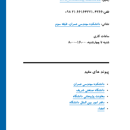
ایمیل:
civil_research@sharif.edu
تلفن:4266 ,66164271 21 98+
نشانی:
دانشکده مهندسی عمران، طبقه سوم
ساعات کاری
شنبه تا چهارشنبه: 16:00-8:00
پیوند های مفید
دانشکده مهندسی عمران
دانشگاه صنعتی شریف
معاونت پژوهشی دانشگاه
دفتر امور بین الملل دانشگاه
اعضاء