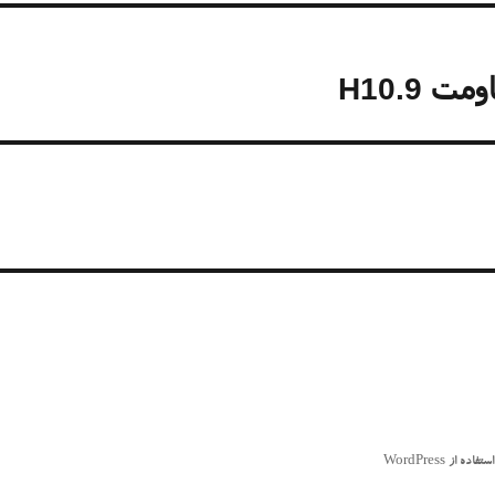
H10.9
از WordPress