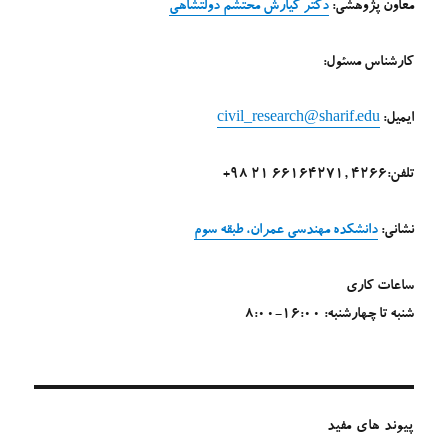
معاون پژوهشی:
دکتر کیارش محتشم دولتشاهی
کارشناس مسئول:
ایمیل:
civil_research@sharif.edu
تلفن:4266 ,66164271 21 98+
نشانی:
دانشکده مهندسی عمران، طبقه سوم
ساعات کاری
شنبه تا چهارشنبه: 16:00-8:00
پیوند های مفید