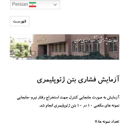
Persian
فهرست
تارنمای
معاونت
پژوهشی
دانشکده
مهندسی
عمران
آزمایش فشاری بتن ژئوپلیمری
آزمایش به صورت جابجایی کنترل جهت استخراج رفتار نیرو-جابجایی
نمونه های مکعبی 10 در 10 بتن ژئوپلیمری انجام شد.
تعداد نمونه ها:7