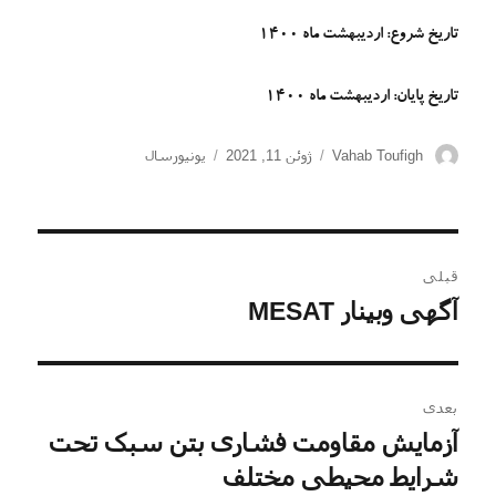
تاریخ شروع: اردیبهشت ماه 1400
تاریخ پایان: اردیبهشت ماه 1400
نویسنده
ارسال
دسته‌ها
Vahab Toufigh
ژوئن 11, 2021
یونیورسال
شده
در
راهبری
قبلی
نوشته
آگهی وبینار MESAT
نوشته
قبلی:
بعدی
آزمایش مقاومت فشاری بتن سبک تحت
نوشته
بعدی:
شرایط محیطی مختلف