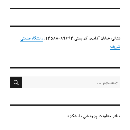
نشانی: خیابان آزادی، کد پستی 89694-14588،
دانشگاه صنعتی
شریف
جستج
جستجو
برای:
دفتر معاونت پزوهشی دانشکده