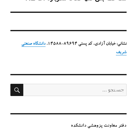
بعدی:
نشانی: خیابان آزادی، کد پستی 89694-14588،
دانشگاه صنعتی
شریف
جستج
جستجو
برای:
دفتر معاونت پزوهشی دانشکده