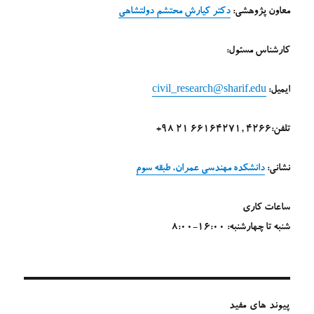
معاون پژوهشی:
دکتر کیارش محتشم دولتشاهی
کارشناس مسئول:
ایمیل:
civil_research@sharif.edu
تلفن:4266 ,66164271 21 98+
نشانی:
دانشکده مهندسی عمران، طبقه سوم
ساعات کاری
شنبه تا چهارشنبه: 16:00-8:00
پیوند های مفید