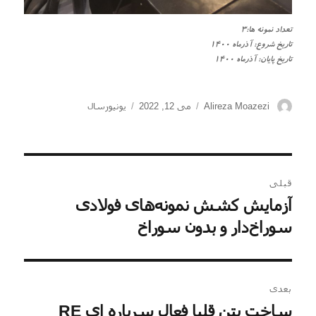
تعداد نمونه ها:3
تاریخ شروع: آذرماه 1400
تاریخ پایان: آذرماه 1400
نویسنده
ارسال
دسته‌ها
Alireza Moazezi
می 12, 2022
یونیورسال
شده
در
راهبری
قبلی
نوشته
آزمایش کشش نمونه‌های فولادی
نوشته
قبلی:
سوراخ‌دار و بدون سوراخ
بعدی
ساخت بتن قلیا فعال سرباره ای RE
نوشته