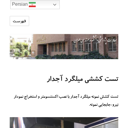
Persian
فهرست
تارنمای
معاونت
پژوهشی
دانشکده
مهندسی
عمران
تست کششی میلگرد آجدار
تست کشش نمونه میلگرد آجدار با نصب اکستنسومتر و استخراج نمودار
نیرو-جابجایی نمونه.