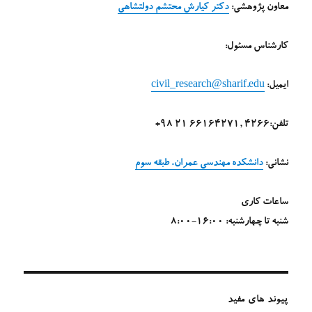
معاون پژوهشی:
دکتر کیارش محتشم دولتشاهی
کارشناس مسئول:
ایمیل:
civil_research@sharif.edu
تلفن:4266 ,66164271 21 98+
نشانی:
دانشکده مهندسی عمران، طبقه سوم
ساعات کاری
شنبه تا چهارشنبه: 16:00-8:00
پیوند های مفید