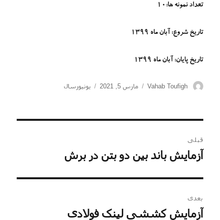
تعداد نمونه ها:10
تاریخ شروع: آبان ماه 1399
تاریخ پایان: آبان ماه 1399
نویسنده
ارسال
دسته‌ها
Vahab Toufigh
مارس 5, 2021
یونیورسال
شده
در
راهبری
قبلی
نوشته
آزمایش باند بین دو بتن در برش
نوشته
قبلی:
بعدی
آزمایش کششی لینک فولادی
نوشته